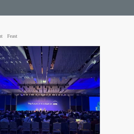
nt
Feast