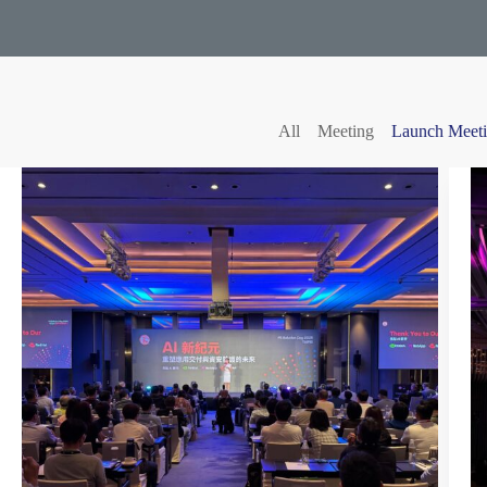
All
Meeting
Launch Meet