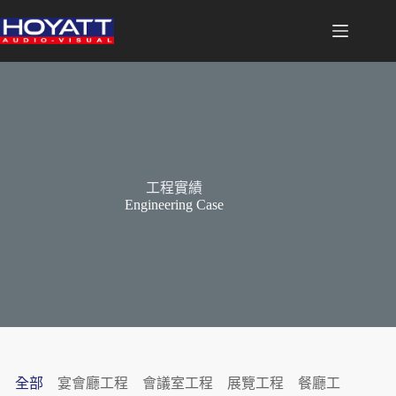
跳
至
主
要
內
容
工程實績
Engineering Case
全部
宴會廳工程
會議室工程
展覽工程
餐廳工